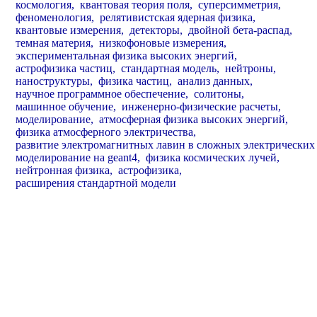
 космология,
 квантовая теория поля,
 суперсимметрия,
 феноменология,
 релятивистская ядерная физика,
 квантовые измерения,
 детекторы,
 двойной бета-распад,
 темная материя,
 низкофоновые измерения,
 экспериментальная физика высоких энергий,
 астрофизика частиц,
 стандартная модель,
 нейтроны,
 наноструктуры,
 физика частиц,
 анализ данных,
 научное программное обеспечение,
 солитоны,
 машинное обучение,
 инженерно-физические расчеты,
 моделирование,
 атмосферная физика высоких энергий,
 физика атмосферного электричества,
 развитие электромагнитных лавин в сложных электрических 
 моделирование на geant4,
 физика космических лучей,
 нейтронная физика,
 астрофизика,
 расширения стандартной модели