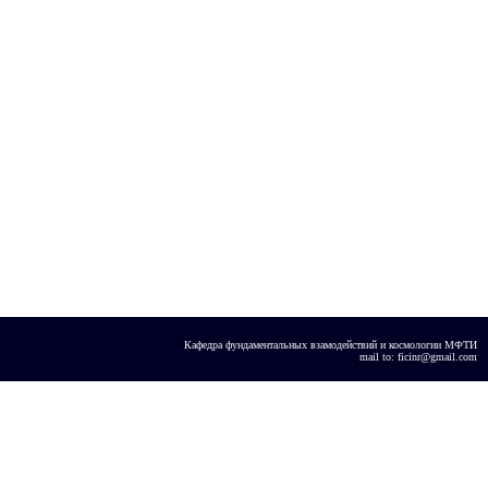
Кафедра фундаментальных взамодействий и космологии МФТИ
mail to: ficinr@gmail.com