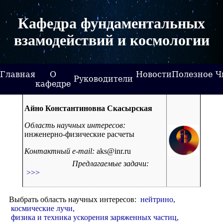
Кафедра фундаментальных
взамодействий и космологии
Главная
О
Новости
Полезное
Ч
Руководители
кафедре
Айно Константиновна Скасырская
Область научных интересов:
инженерно-физические расчеты
Контактный e-mail:
aks@inr.ru
                        Предлагаемые задачи: 
 >>> 
Выбрать область научных интересов:
 нейтрино,
 космические лучи,
 физика и техника ускорения заряженных частиц,